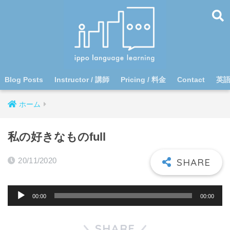
Blog Posts
Instructor / 講師
Pricing / 料金
Contact
英
ホーム
私の好きなものfull
20/11/2020
音
00:00
00:00
声
プ
SHARE