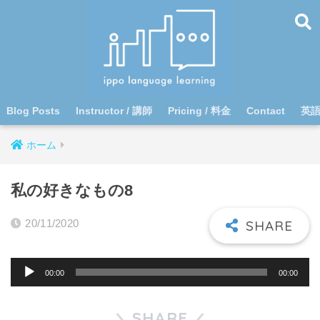
Blog Posts
Instructor / 講師
Pricing / 料金
Contact
英
ホーム
私の好きなもの8
20/11/2020
音
00:00
00:00
声
プ
SHARE