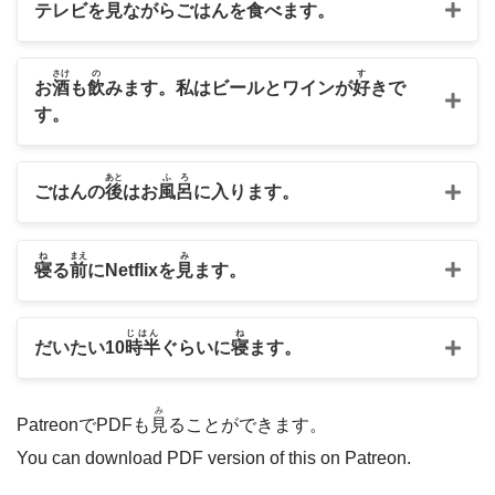
テレビを
見
ながらごはんを
食
べます。
さけ
の
す
お
酒
も
飲
みます。
私
はビールとワインが
好
きで
す。
あと
ふろ
ごはんの
後
はお
風呂
に
入
ります。
ね
まえ
み
寝
る
前
にNetflixを
見
ます。
じはん
ね
だいたい10
時半
ぐらいに
寝
ます。
み
PatreonでPDFも
見
ることができます。
You can download PDF version of this on Patreon.