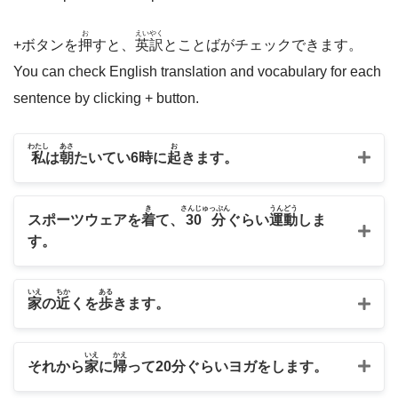
お
えいやく
+ボタンを
押
すと、
英訳
とことばがチェックできます。
You can check English translation and vocabulary for each
sentence by clicking + button.
わたし
あさ
お
私
は
朝
たいてい6
時
に
起
きます。
き
さんじゅっぷん
うんどう
スポーツウェアを
着
て、
30分
ぐらい
運動
しま
す。
いえ
ちか
ある
家
の
近
くを
歩
きます。
いえ
かえ
それから
家
に
帰
って20
分
ぐらいヨガをします。