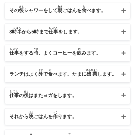
あと
あさ
た
その
後
シャワーをして
朝
ごはんを
食
べます。
じはん
しごと
8
時半
から5
時
まで
仕事
をします。
しごと
とき
の
仕事
をする
時
、よくコーヒーを
飲
みます。
そと
た
ざんぎょう
ランチはよく
外
で
食
べます。たまに
残業
します。
しごと
あと
仕事
の
後
はまたヨガをします。
ばん
つく
それから
晩
ごはんを
作
ります。
み
た